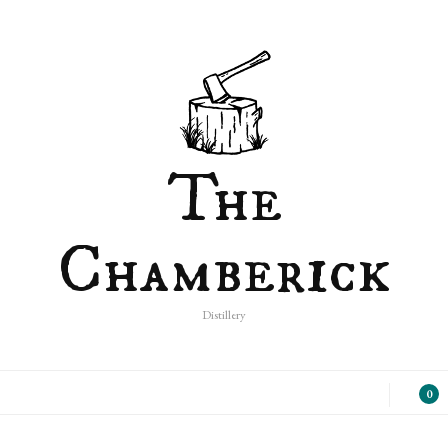
The Chamberick viert vakantie; pakketjes worden vanaf 13
augustus weer verzonden :)
The
Chamberick
Distillery
0